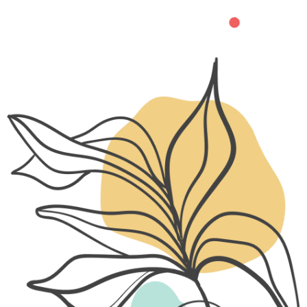
"Я плюс ТЫ"
Практика Женщина и повседневность. За
заботами и рутиной мы порой не замечаем
возможностей и счастья. Как же в этом хаосе
отыскать себя, своего партнера и
гармоничные отношения? Ответить на этот
вопрос поможет эта ресурсная практика.
28 октября
в 19:00