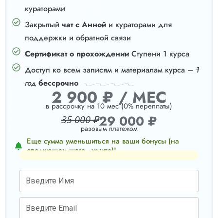
кураторами
Закрытый
чат с Анной
и кураторами для
поддержки и обратной связи
Сертификат о прохождении
Ступени 1 курса
Доступ ко всем записям и материалам курса –
1
год
бессрочно
2 900 ₽ / МЕС
в рассрочку на 10 мес (0% переплаты)
29 000 ₽
35 000 ₽
разовым платежом
Еще сумма уменьшиться на ваши бонусы (на
следующем шаге - жмите)!