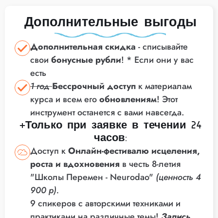
Дополнительные выгоды
Дополнительная скидка
- списывайте
свои
бонусные рубли
! * Если они у вас
есть
1 год
Бессрочный доступ
к материалам
курса и всем его
обновлениям
! Этот
инструмент останется с вами навсегда.
+Только при заявке в течении 24
часов:
Доступ к
Онлайн-фестивалю исцеления,
роста и вдохновения
в честь 8-летия
"Школы Перемен - Neurodao"
(ценность 4
900 р).
9 спикеров с авторскими техниками и
практиками на различные темы!
Запись