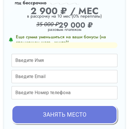
год
бессрочно
2 900 ₽ / МЕС
в рассрочку на 10 мес (0% переплаты)
29 000 ₽
35 000 ₽
разовым платежом
Еще сумма уменьшиться на ваши бонусы (на
следующем шаге - жмите)!